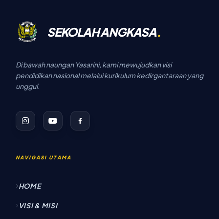
Husein Sastranegara juga para Kepala
Sekolah, Pendidik dan Tenaga Kependidikan.
SEKOLAH ANGKASA
.
Di bawah naungan Yasarini, kami mewujudkan visi
pendidikan nasional melalui kurikulum kedirgantaraan yang
unggul.
NAVIGASI UTAMA
HOME
VISI & MISI