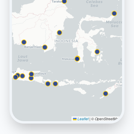
Leaflet
|
© OpenStreetMap