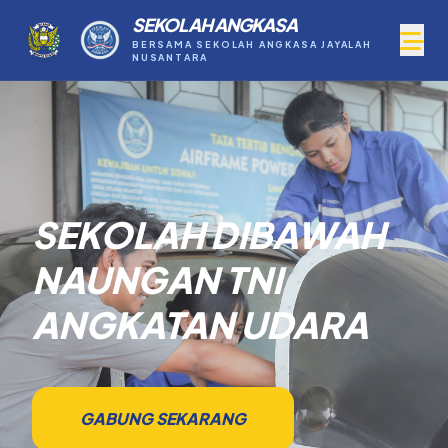
SEKOLAH ANGKASA
BERSAMA SEKOLAH ANGKASA JAYALAH
NUSANTARA
SEKOLAH DIBAWAH
NAUNGAN TNI
ANGKATAN UDARA
GABUNG SEKARANG