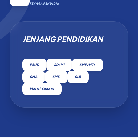
TENAGA PENDIDIK
JENJANG PENDIDIKAN
PAUD
SD/MI
SMP/MTs
SMA
SMK
SLB
Maitri School